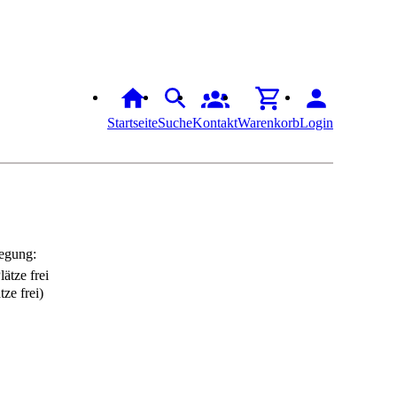
Startseite
Suche
Kontakt
Warenkorb
Login
egung:
tze frei)