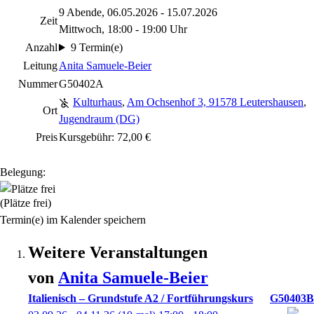
9 Abende, 06.05.2026 - 15.07.2026
Zeit
Mittwoch, 18:00 - 19:00 Uhr
Anzahl
9 Termin(e)
Leitung
Anita Samuele-Beier
Nummer
G50402A
Kulturhaus
,
Am Ochsenhof 3, 91578 Leutershausen
,
Ort
Jugendraum (DG)
Preis
Kursgebühr: 72,00 €
Belegung:
(Plätze frei)
Termin(e) im Kalender speichern
Weitere Veranstaltungen
von
Anita
Samuele-Beier
Italienisch – Grundstufe A2 / Fortführungskurs
G50403B