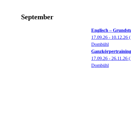
September
Englisch – Grundst
17.09.26 - 10.12.26
(
Dombühl
Ganzkörpertrainin
17.09.26 - 26.11.26
(
Dombühl