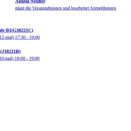
Angela
Neußer
plant die Veranstaltungen und bearbeitet Anmeldungen
ufe B1
G30221C
12-mal)
17:30
- 19:00
g
J10221B
10-mal)
18:00
- 19:00