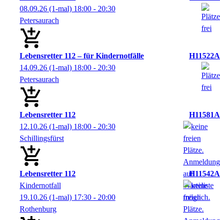
08.09.26
(1-mal)
18:00
- 20:30
Petersaurach
Lebensretter 112 – für Kindernotfälle
H11522A
14.09.26
(1-mal)
18:00
- 20:30
Petersaurach
Lebensretter 112
H11581A
12.10.26
(1-mal)
18:00
- 20:30
Schillingsfürst
Lebensretter 112
H11542A
Kindernotfall
19.10.26
(1-mal)
17:30
- 20:00
Rothenburg