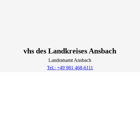
vhs des Landkreises Ansbach
Landratsamt Ansbach
Tel.: +49 981 468-6111
Fax.: +49 981 468186119
Lage & Routenplaner