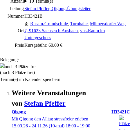
Anzahl
10 Termin(e)
Leitung
Stefan Pfeffer
, Qigong-Übungsleiter
Nummer
H33421B
Rusam-Grundschule
,
Turnhalle
,
Milmersdorfer Weg
Ort
7, 91623 Sachsen b.Ansbach
,
vhs-Raum im
Untergeschoss
Preis
Kursgebühr: 60,00 €
Belegung:
(noch 3 Plätze frei)
Termin(e) im Kalender speichern
Weitere Veranstaltungen
von
Stefan
Pfeffer
Qigong
H33421C
Mit Qigong den Alltag stressfreier erleben
15.09.26 - 24.11.26
(10-mal)
18:00
- 19:00