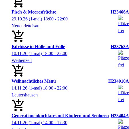
Fisch & Meeresfrüchte
H23466A
29.10.26
(1-mal)
18:00
- 22:00
Neuendettelsau
Kürbisse in Hülle und Fülle
H23763A
10.11.26
(1-mal)
18:00
- 22:00
Weihenzell
Weihnachtliches Menü
H234010A
14.11.26
(1-mal)
18:00
- 22:00
Leutershausen
Generationenkochkurs mit Kindern und Senioren
H23404A
14.11.26
(1-mal)
14:00
- 17:30