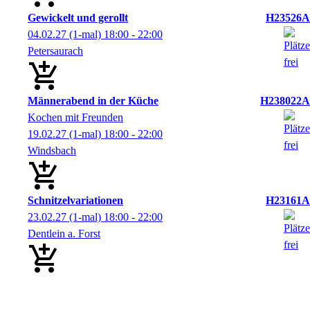
Gewickelt und gerollt
H23526A
04.02.27
(1-mal)
18:00
- 22:00
Petersaurach
Männerabend in der Küche
H238022A
Kochen mit Freunden
19.02.27
(1-mal)
18:00
- 22:00
Windsbach
Schnitzelvariationen
H23161A
23.02.27
(1-mal)
18:00
- 22:00
Dentlein a. Forst