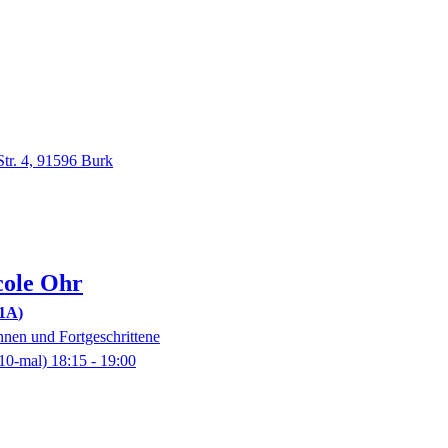
Str. 4, 91596 Burk
cole
Ohr
61A
nnen und Fortgeschrittene
10-mal)
18:15
- 19:00