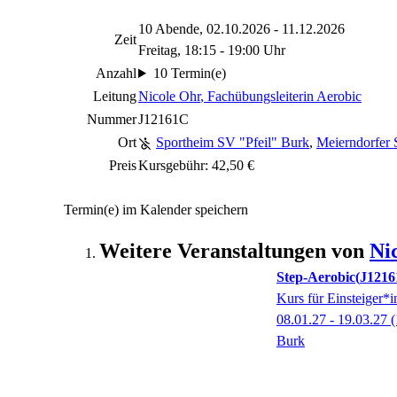
10 Abende, 02.10.2026 - 11.12.2026
Zeit
Freitag, 18:15 - 19:00 Uhr
Anzahl
10 Termin(e)
Leitung
Nicole Ohr
, Fachübungsleiterin Aerobic
Nummer
J12161C
Ort
Sportheim SV "Pfeil" Burk
,
Meierndorfer 
Preis
Kursgebühr: 42,50 €
Termin(e) im Kalender speichern
Weitere Veranstaltungen von
Ni
Step-Aerobic
J121
Kurs für Einsteiger*i
08.01.27 - 19.03.27
(
Burk