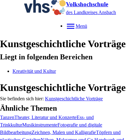
Volkshochschule
des Landkreises Ansbach
Menü
Kunstgeschichtliche Vorträge
Liegt in folgenden Bereichen
Kreativität und Kultur
Kunstgeschichtliche Vorträge
Kunstgeschichtliche Vorträge
Ähnliche Themen
Tanzen
Theater, Literatur und Konzerte
Ess- und
Trinkkultur
Musikinstrumente
Fotografie und digitale
Bildbearbeitung
Zeichnen, Malen und Kalligrafie
Töpfern und
plastisches Gestalten
Nähen, Makramee und Co.
Handwerk und