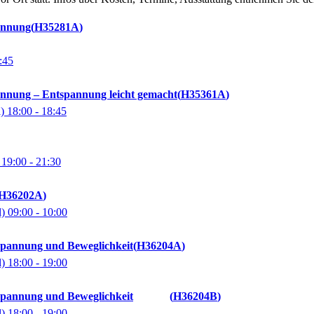
annung
H35281A
:45
annung – Entspannung leicht gemacht
H35361A
l)
18:00
- 18:45
)
19:00
- 21:30
H36202A
l)
09:00
- 10:00
spannung und Beweglichkeit
H36204A
l)
18:00
- 19:00
spannung und Beweglichkeit
H36204B
l)
18:00
- 19:00