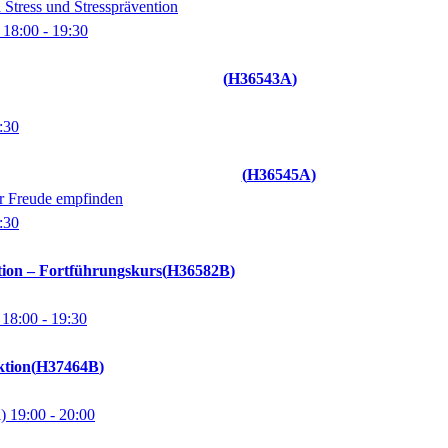
Stress und Stressprävention
)
18:00
- 19:30
H36543A
:30
H36545A
er Freude empfinden
:30
tion – Fortführungskurs
H36582B
)
18:00
- 19:30
ktion
H37464B
l)
19:00
- 20:00