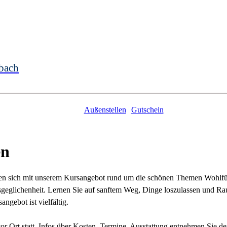
bach
Außenstellen
Gutschein
en
en sich mit unserem Kursangebot rund um die schönen Themen Wohlfüh
sgeglichenheit. Lernen Sie auf sanftem Weg, Dinge loszulassen und Ra
gebot ist vielfältig.
r Ort statt. Infos über Kosten, Termine, Ausstattung entnehmen Sie d