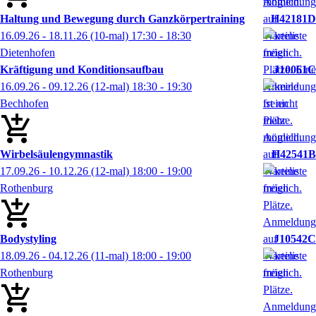
Haltung und Bewegung durch Ganzkörpertraining
H42181D
16.09.26 - 18.11.26
(10-mal)
17:30
- 18:30
Dietenhofen
Kräftigung und Konditionsaufbau
J10061C
16.09.26 - 09.12.26
(12-mal)
18:30
- 19:30
Bechhofen
Wirbelsäulengymnastik
H42541B
17.09.26 - 10.12.26
(12-mal)
18:00
- 19:00
Rothenburg
Bodystyling
J10542C
18.09.26 - 04.12.26
(11-mal)
18:00
- 19:00
Rothenburg