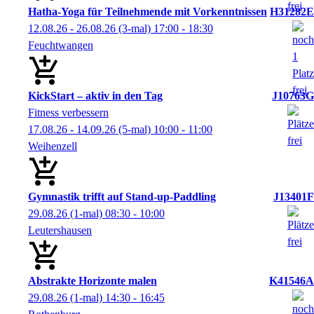
Hatha-Yoga für Teilnehmende mit Vorkenntnissen
H31282E
12.08.26 - 26.08.26
(3-mal)
17:00
- 18:30
Feuchtwangen
KickStart – aktiv in den Tag
J10763G
Fitness verbessern
17.08.26 - 14.09.26
(5-mal)
10:00
- 11:00
Weihenzell
Gymnastik trifft auf Stand-up-Paddling
J13401F
29.08.26
(1-mal)
08:30
- 10:00
Leutershausen
Abstrakte Horizonte malen
K41546A
29.08.26
(1-mal)
14:30
- 16:45