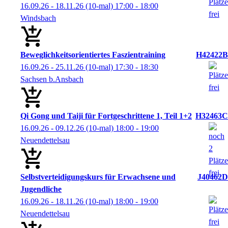
16.09.26 - 18.11.26
(10-mal)
17:00
- 18:00
Windsbach
Beweglichkeitsorientiertes Faszientraining
H42422B
16.09.26 - 25.11.26
(10-mal)
17:30
- 18:30
Sachsen b.Ansbach
Qi Gong und Taiji für Fortgeschrittene 1, Teil 1+2
H32463C
16.09.26 - 09.12.26
(10-mal)
18:00
- 19:00
Neuendettelsau
Selbstverteidigungskurs für Erwachsene und
J40462D
Jugendliche
16.09.26 - 18.11.26
(10-mal)
18:00
- 19:00
Neuendettelsau