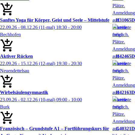
Sanftes Yoga für Körper, Geist und Seele – Mittelstufe
H31065D
22.09.26 - 08.12.26
(11-mal)
18:30
- 20:00
Bechhofen
Aktiver Rücken
H42465D
22.09.26 - 15.12.26
(12-mal)
19:30
- 20:30
Neuendettelsau
Wirbelsäulengymnastik
H42163D
23.09.26 - 02.12.26
(10-mal)
09:00
- 10:00
Burk
Französisch – Grundstufe A1 – Fortführungskurs für
G40321D