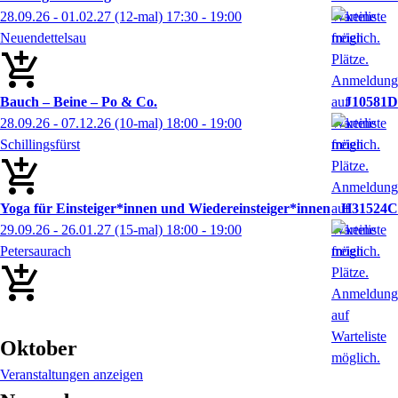
28.09.26 - 01.02.27
(12-mal)
17:30
- 19:00
Neuendettelsau
Bauch – Beine – Po & Co.
J10581D
28.09.26 - 07.12.26
(10-mal)
18:00
- 19:00
Schillingsfürst
Yoga für Einsteiger*innen und Wiedereinsteiger*innen
H31524C
29.09.26 - 26.01.27
(15-mal)
18:00
- 19:00
Petersaurach
Oktober
Veranstaltungen anzeigen