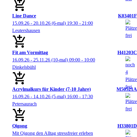
Line Dance
K03401F
15.09.26 - 20.10.26
(6-mal)
19:30
- 21:00
Leutershausen
Fit am Vormittag
H41203C
16.09.26 - 25.11.26
(10-mal)
09:00
- 10:00
Dinkelsbühl
Acrylmalkurs für Kinder (7-10 Jahre)
M50521A
16.09.26 - 14.10.26
(5-mal)
16:00
- 17:30
Petersaurach
Qigong
H33801D
Mit Qigong den Alltag stressfreier erleben