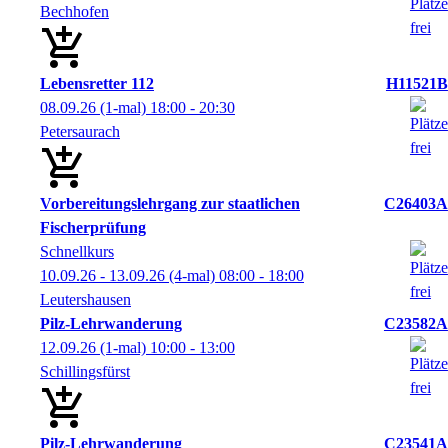
Bechhofen
Lebensretter 112
H11521B
08.09.26
(1-mal)
18:00
- 20:30
Petersaurach
Vorbereitungslehrgang zur staatlichen
C26403A
Fischerprüfung
Schnellkurs
10.09.26 - 13.09.26
(4-mal)
08:00
- 18:00
Leutershausen
Pilz-Lehrwanderung
C23582A
12.09.26
(1-mal)
10:00
- 13:00
Schillingsfürst
Pilz-Lehrwanderung
C23541A