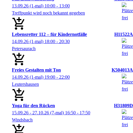
13.09.26
(1-mal)
10:00
- 13:00
Treffpunkt wird noch bekannt gegeben
Lebensretter 112 – für Kindernotfälle
H11522A
14.09.26
(1-mal)
18:00
- 20:30
Petersaurach
Freies Gestalten mit Ton
K504013A
14.09.26
(1-mal)
19:00
- 22:00
Leutershausen
Yoga für den Rücken
H31809D
15.09.26 - 27.10.26
(7-mal)
16:50
- 17:50
Windsbach