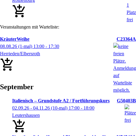
Rothenburg
Veranstaltungen mit Warteliste:
KräuterWeihe
C23364A
08.08.26
(1-mal)
13:00
- 17:30
Herrieden/Elbersroth
September
Italienisch – Grundstufe A2 / Fortführungskurs
G50403B
02.09.26 - 04.11.26
(10-mal)
17:00
- 18:00
Leutershausen