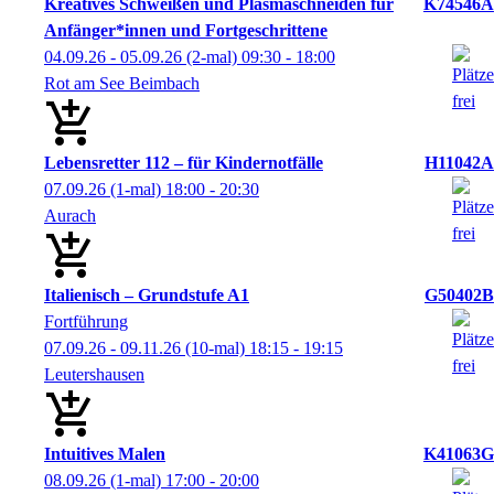
Kreatives Schweißen und Plasmaschneiden für
K74546A
Anfänger*innen und Fortgeschrittene
04.09.26 - 05.09.26
(2-mal)
09:30
- 18:00
Rot am See Beimbach
Lebensretter 112 – für Kindernotfälle
H11042A
07.09.26
(1-mal)
18:00
- 20:30
Aurach
Italienisch – Grundstufe A1
G50402B
Fortführung
07.09.26 - 09.11.26
(10-mal)
18:15
- 19:15
Leutershausen
Intuitives Malen
K41063G
08.09.26
(1-mal)
17:00
- 20:00