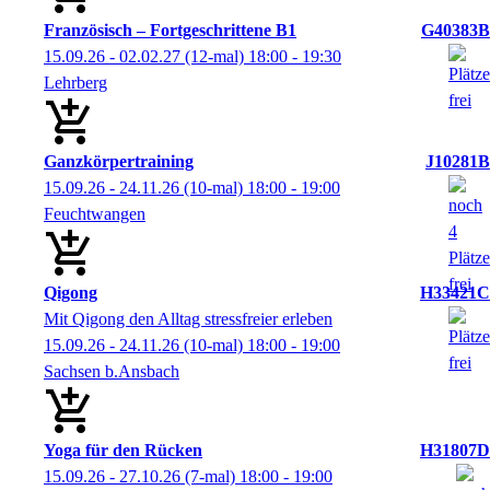
Französisch – Fortgeschrittene B1
G40383B
15.09.26 - 02.02.27
(12-mal)
18:00
- 19:30
Lehrberg
Ganzkörpertraining
J10281B
15.09.26 - 24.11.26
(10-mal)
18:00
- 19:00
Feuchtwangen
Qigong
H33421C
Mit Qigong den Alltag stressfreier erleben
15.09.26 - 24.11.26
(10-mal)
18:00
- 19:00
Sachsen b.Ansbach
Yoga für den Rücken
H31807D
15.09.26 - 27.10.26
(7-mal)
18:00
- 19:00