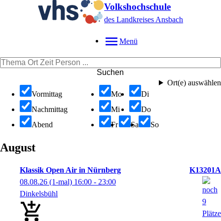
Volkshochschule
des Landkreises Ansbach
Menü
Suchen
Ort(e) auswählen
Vormittag
Mo
Di
Nachmittag
Mi
Do
Abend
Fr
Sa
So
August
Klassik Open Air in Nürnberg
K13201A
08.08.26
(1-mal)
16:00
- 23:00
Dinkelsbühl