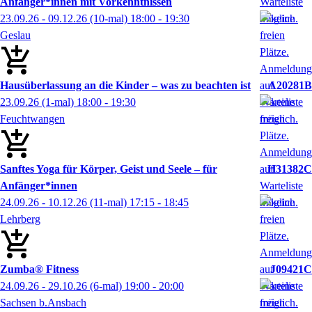
Anfänger*innen mit Vorkenntnissen
23.09.26 - 09.12.26
(10-mal)
18:00
- 19:30
Geslau
Hausüberlassung an die Kinder – was zu beachten ist
A20281B
23.09.26
(1-mal)
18:00
- 19:30
Feuchtwangen
Sanftes Yoga für Körper, Geist und Seele – für
H31382C
Anfänger*innen
24.09.26 - 10.12.26
(11-mal)
17:15
- 18:45
Lehrberg
Zumba® Fitness
J09421C
24.09.26 - 29.10.26
(6-mal)
19:00
- 20:00
Sachsen b.Ansbach