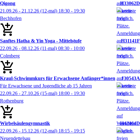
Qigong
H33062D
21.09.26 - 21.12.26
(12-mal)
18:30
- 19:30
Bechhofen
Sanftes Hatha & Yin Yoga - Mittelstufe
H31141F
22.09.26 - 08.12.26
(11-mal)
08:30
- 10:00
Colmberg
Kraul-Schwimmkurs für Erwachsene Anfänger*innen
J30543A
Für Erwachsene und Jugendliche ab 15 Jahren
22.09.26 - 27.10.26
(15-mal)
18:00
- 19:30
Rothenburg
Wirbelsäulengymnastik
H42464D
22.09.26 - 15.12.26
(12-mal)
18:15
- 19:15
Neuendettelsau