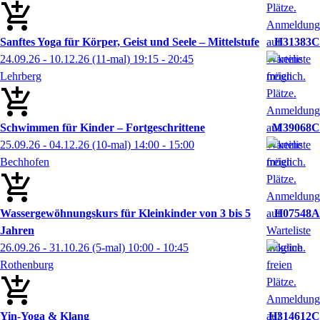
Sanftes Yoga für Körper, Geist und Seele – Mittelstufe
H31383C
24.09.26 - 10.12.26
(11-mal)
19:15
- 20:45
Lehrberg
Schwimmen für Kinder – Fortgeschrittene
M39068C
25.09.26 - 04.12.26
(10-mal)
14:00
- 15:00
Bechhofen
Wassergewöhnungskurs für Kleinkinder von 3 bis 5
H07548A
Jahren
26.09.26 - 31.10.26
(5-mal)
10:00
- 10:45
Rothenburg
Yin-Yoga & Klang
H314612C