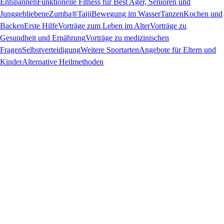
Entspannen
Funktionelle Fitness für Best Ager, Senioren und
Junggebliebene
Zumba®
Taiji
Bewegung im Wasser
Tanzen
Kochen und
Backen
Erste Hilfe
Vorträge zum Leben im Alter
Vorträge zu
Gesundheit und Ernährung
Vorträge zu medizinischen
Fragen
Selbstverteidigung
Weitere Sportarten
Angebote für Eltern und
Kinder
Alternative Heilmethoden