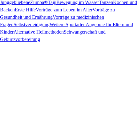
Junggebliebene
Zumba®
Taiji
Bewegung im Wasser
Tanzen
Kochen und
Backen
Erste Hilfe
Vorträge zum Leben im Alter
Vorträge zu
Gesundheit und Ernährung
Vorträge zu medizinischen
Fragen
Selbstverteidigung
Weitere Sportarten
Angebote für Eltern und
Kinder
Alternative Heilmethoden
Schwangerschaft und
Geburtsvorbereitung